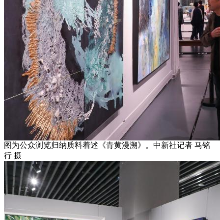
图为公众浏览归纳质料着述《青黄漫溯》。中新社记者 马铭
行 摄