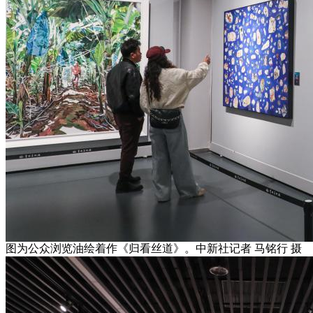
图为公众浏览油绘着作《归看丝道》。中新社记者 马铭行 摄