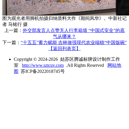
图为观光者用脚机拍摄归纳质料大作《期间风华》。中新社记
者 马铭行 摄
上一篇：
外交部发言人点赞无人行李箱墙 “中国式安全”的底
气从哪来？
下一篇：
“十五五”蓄力赋能 吉林做强现代农业端稳“中国饭碗”
【返回列表页】
Copyright © 2024-2026 姑苏区腾诚标牌设计制作工作
室
http://www.sztcuv.com
.All Rights Reserved
网站地
图
苏ICP备2022018745号