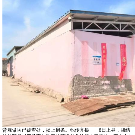
背规做坊已被查处，揭上启条。弛传亮摄 8日上昼，团结